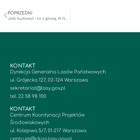
POPRZEDNI
Jeśli budować – to z głową. W Nadleśnictwie Potrzebowice powstała niskoemisyjna i energooszczędna siedziba
KONTAKT
Dyrekcja Generalna Lasów Państwowych
ul. Grójecka 127, 02-124 Warszawa
sekretariat@lasy.gov.pl
tel. 22 58 98 100
KONTAKT
Centrum Koordynacji Projektów
Środowiskowych
ul. Kolejowa 5/7, 01-217 Warszawa
centrum@ckps.lasy.gov.pl